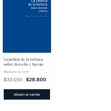
La justicia de la tortura:
sobre derecho y fuerza
Massimo la Torre
El
El
$
32.000
$
28.800
precio
precio
original
actual
Añadir al carrito
era:
es:
$32.000.
$28.800.