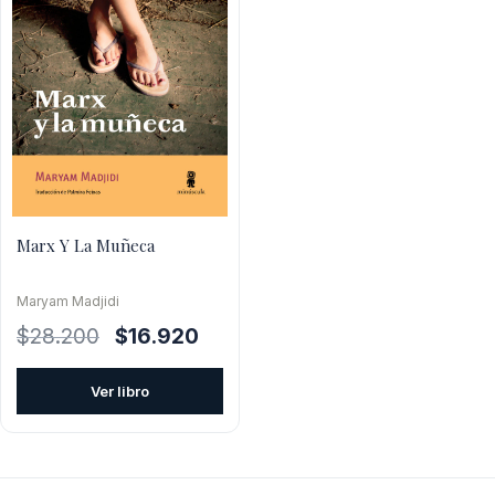
Marx Y La Muñeca
Maryam Madjidi
El
El
$
28.200
$
16.920
precio
precio
original
actual
Ver libro
era:
es:
$28.200.
$16.920.