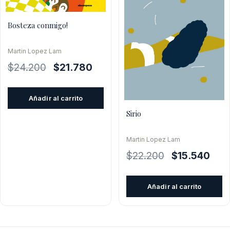
Bosteza conmigo!
Martin Lopez Lam
El
El
$
24.200
$
21.780
precio
precio
original
actual
Añadir al carrito
era:
es:
Sirio
$24.200.
$21.780.
Martin Lopez Lam
El
El
$
22.200
$
15.540
precio
prec
original
actua
Añadir al carrito
era:
es:
$22.200.
$15.