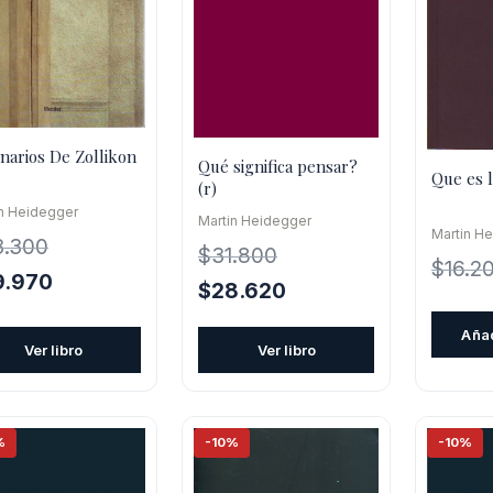
narios De Zollikon
Qué significa pensar?
Que es l
(r)
in Heidegger
Martin Heidegger
Martin H
3.300
$
31.800
$
16.2
El
9.970
El
El
$
28.620
cio
precio
precio
precio
inal
actual
Añad
original
actual
Ver libro
Ver libro
es:
era:
es:
.300.
$29.970.
$31.800.
$28.620.
%
-10%
-10%