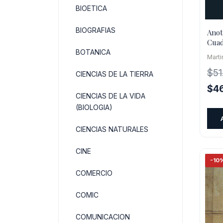
BIOETICA
BIOGRAFIAS
Anot
Cuad
1942
BOTANICA
Mart
$
51
CIENCIAS DE LA TIERRA
El
$
4
CIENCIAS DE LA VIDA
pre
(BIOLOGIA)
orig
era:
CIENCIAS NATURALES
$51
CINE
-10
COMERCIO
COMIC
COMUNICACION