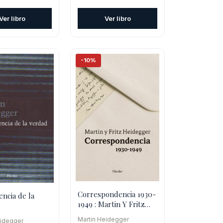
original
actual
precio
era:
es:
l
actual
Ver libro
Ver libro
$22.100.
$19.890.
es:
0.
$22.770.
-10%
Correspondencia 1930-
encia de la
1949 : Martin Y Fritz
Heidegger
Martin Heidegger
eidegger