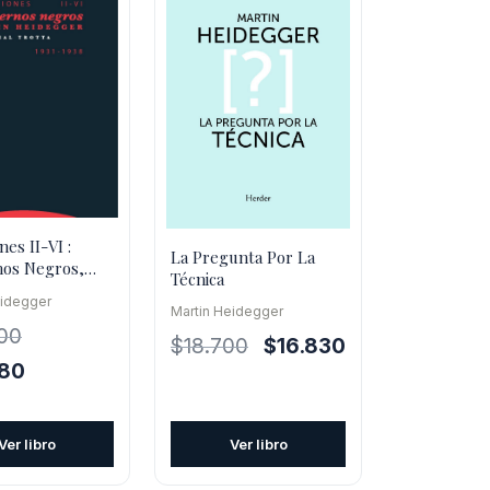
nes II-VI :
La Pregunta Por La
os Negros,
Técnica
8
eidegger
Martin Heidegger
00
El
El
$
18.700
$
16.830
El
380
precio
precio
precio
original
actual
l
actual
era:
es:
Ver libro
Ver libro
es:
$18.700.
$16.830.
0.
$34.380.