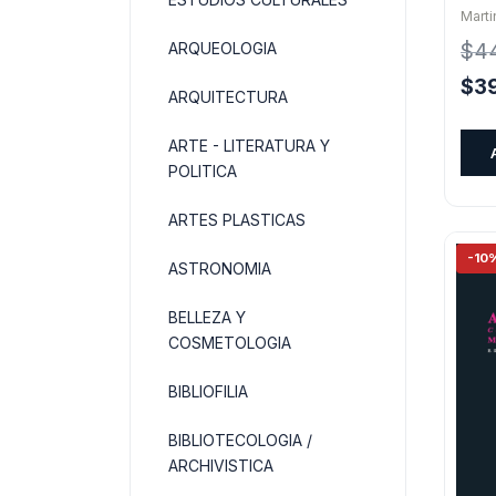
Heid
Mart
Jasp
ARQUEOLOGIA
$
44
El
$
3
ARQUITECTURA
pre
orig
ARTE - LITERATURA Y
era:
POLITICA
$44.
ARTES PLASTICAS
-10
ASTRONOMIA
BELLEZA Y
COSMETOLOGIA
BIBLIOFILIA
BIBLIOTECOLOGIA /
ARCHIVISTICA