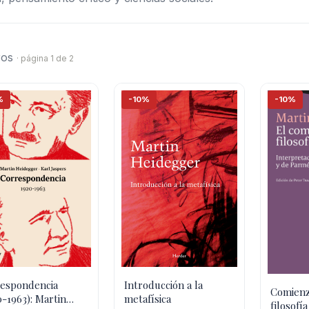
bros
· página 1 de 2
%
-10%
-10%
espondencia
Introducción a la
Comienz
0-1963): Martin
metafísica
filosofía