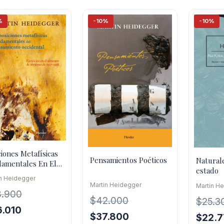
$44.700.
$40.230.
%
-10%
-10%
ciones Metafísicas
Pensamientos Poéticos
Naturale
amentales En El
estado
amiento
in Heidegger
dental
Martin Heidegger
Martin H
8.900
$
42.000
$
25.3
El
6.010
El
El
$
37.800
El
$
22.
cio
precio