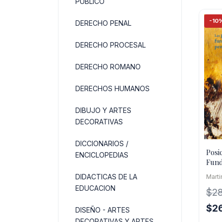
PUBLICO
-10
DERECHO PENAL
DERECHO PROCESAL
DERECHO ROMANO
DERECHOS HUMANOS
DIBUJO Y ARTES
DECORATIVAS
DICCIONARIOS /
Posi
ENCICLOPEDIAS
Fund
Pens
DIDACTICAS DE LA
Mart
Occi
EDUCACION
$
2
El
$
2
DISEÑO - ARTES
pre
DECORATIVAS Y ARTES