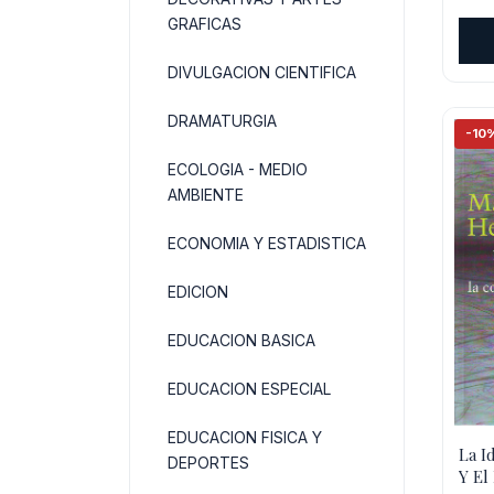
orig
GRAFICAS
era:
DIVULGACION CIENTIFICA
$28
DRAMATURGIA
-10
ECOLOGIA - MEDIO
AMBIENTE
ECONOMIA Y ESTADISTICA
EDICION
EDUCACION BASICA
EDUCACION ESPECIAL
EDUCACION FISICA Y
La I
DEPORTES
Y El