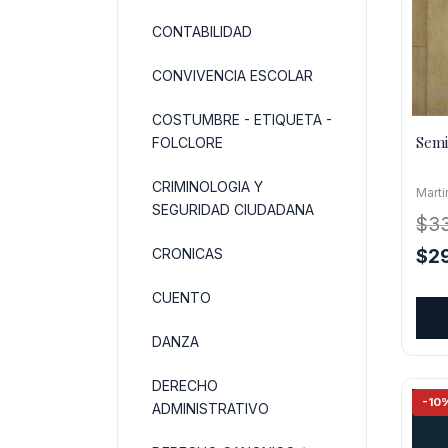
CONTABILIDAD
CONVIVENCIA ESCOLAR
COSTUMBRE - ETIQUETA -
Semi
FOLCLORE
CRIMINOLOGIA Y
Mart
SEGURIDAD CIUDADANA
$
3
El
$
2
CRONICAS
pre
CUENTO
orig
era:
DANZA
$33
DERECHO
-10
ADMINISTRATIVO