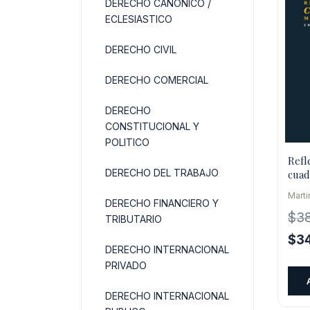
DERECHO CANONICO /
ECLESIASTICO
DERECHO CIVIL
DERECHO COMERCIAL
DERECHO
CONSTITUCIONAL Y
POLITICO
Refl
DERECHO DEL TRABAJO
cuad
(193
Mart
DERECHO FINANCIERO Y
$
3
TRIBUTARIO
El
$
3
DERECHO INTERNACIONAL
pre
PRIVADO
orig
era:
DERECHO INTERNACIONAL
$38