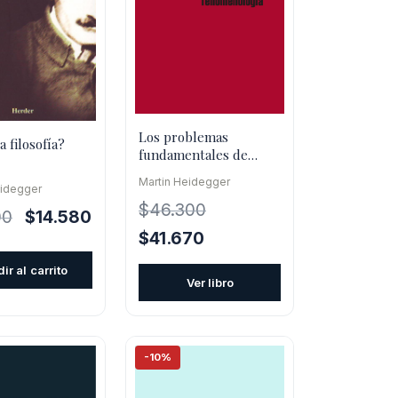
Los problemas
a filosofía?
fundamentales de
fenomenología
Martin Heidegger
eidegger
$
46.300
El
El
00
$
14.580
El
El
precio
precio
$
41.670
precio
precio
original
actual
ir al carrito
original
actual
era:
es:
Ver libro
era:
es:
$16.200.
$14.580.
$46.300.
$41.670.
-10%