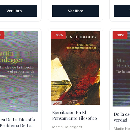
precio
precio
precio
inal
actual
original
actual
origina
Ver libro
Ver libro
es:
era:
es:
era:
.900.
$26.010.
$42.000.
$37.800.
$25.30
%
-10%
-10%
Ejercitación En El
De la es
Pensamiento Filosófico
dea De La Filosofía
verdad
 Problema De La
Martin Heidegger
Martin H