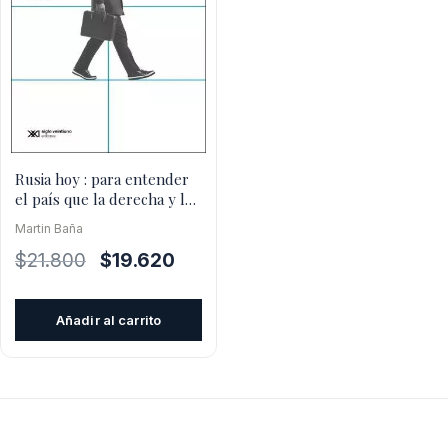
Rusia hoy : para entender
el país que la derecha y la
izquierda todavi
Martin Baña
El
El
$
21.800
$
19.620
precio
precio
original
actual
Añadir al carrito
era:
es:
$21.800.
$19.620.