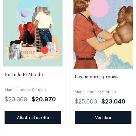
No Todo El Mundo
Los nombres propios
Marta Jimenez Serrano
Marta Jimenez Serrano
El
El
$
23.300
$
20.970
El
El
$
25.600
$
23.040
precio
precio
precio
prec
original
actual
original
actu
Añadir al carrito
Ver libro
era:
es:
era:
es:
$23.300.
$20.970.
$25.600.
$23.