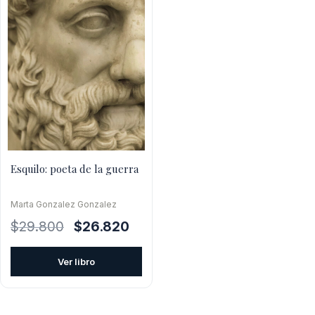
Esquilo: poeta de la guerra
Marta Gonzalez Gonzalez
El
El
$
29.800
$
26.820
precio
precio
original
actual
Ver libro
era:
es:
$29.800.
$26.820.