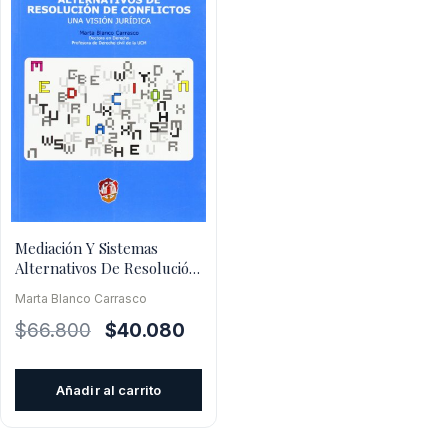
Mediación Y Sistemas
Alternativos De Resolución
De Conflictos
Marta Blanco Carrasco
El
El
$
66.800
$
40.080
precio
precio
original
actual
Añadir al carrito
era:
es:
$66.800.
$40.080.