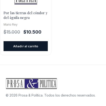
Por las tierras del cóndor y
del águila negra
Mario Rey
El
El
$
15.000
$
10.500
precio
precio
original
actual
Añadir al carrito
era:
es:
$15.000.
$10.500.
© 2026 Prosa & Política. Todos los derechos reservados.