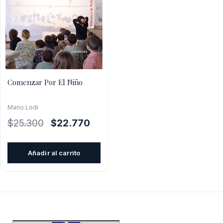
Comenzar Por El Niño
Mario Lodi
El
El
$
25.300
$
22.770
precio
precio
original
actual
Añadir al carrito
era:
es:
$25.300.
$22.770.