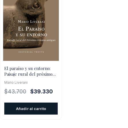
El paraíso y su entorno:
Paisaje rural del próximo
oriente antiguo
Mario Liverani
El
El
$
43.700
$
39.330
precio
precio
original
actual
Añadir al carrito
era:
es:
$43.700.
$39.330.