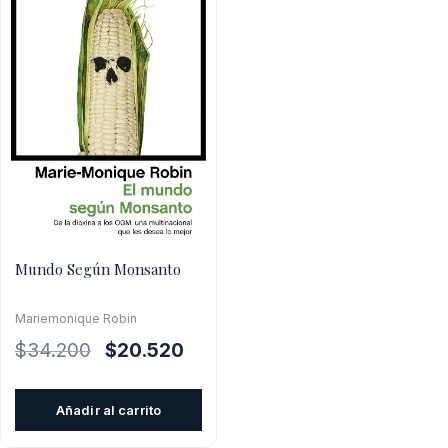
Mundo Según Monsanto
Mariemonique Robin
El
El
$
34.200
$
20.520
precio
precio
original
actual
Añadir al carrito
era:
es:
$34.200.
$20.520.