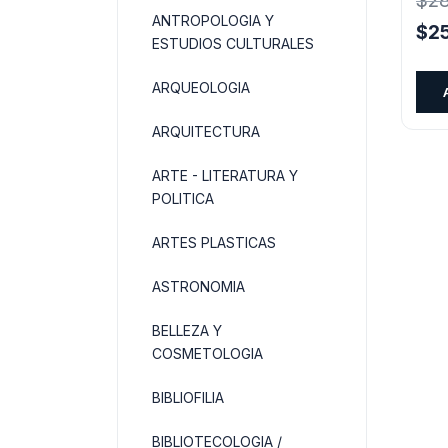
$
2
ANTROPOLOGIA Y
El
$
2
ESTUDIOS CULTURALES
pre
orig
ARQUEOLOGIA
era:
$28
ARQUITECTURA
ARTE - LITERATURA Y
POLITICA
ARTES PLASTICAS
ASTRONOMIA
BELLEZA Y
COSMETOLOGIA
BIBLIOFILIA
BIBLIOTECOLOGIA /