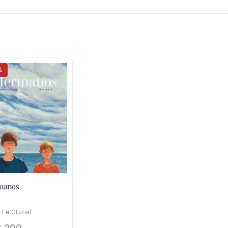
%
manos
 Le Cluziat