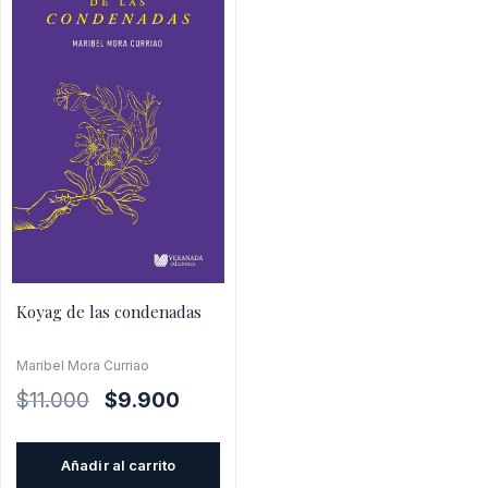
Koyag de las condenadas
Maribel Mora Curriao
El
El
$
11.000
$
9.900
precio
precio
original
actual
Añadir al carrito
era:
es: