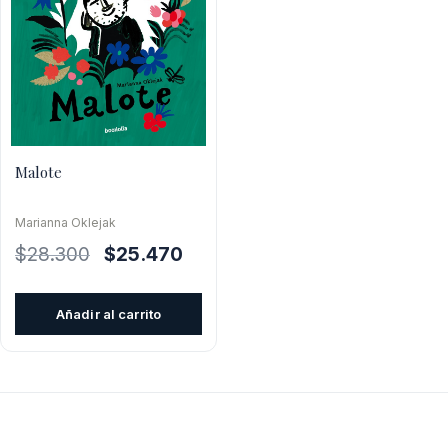
Malote
Marianna Oklejak
El
El
$
28.300
$
25.470
precio
precio
original
actual
Añadir al carrito
era:
es:
$28.300.
$25.470.