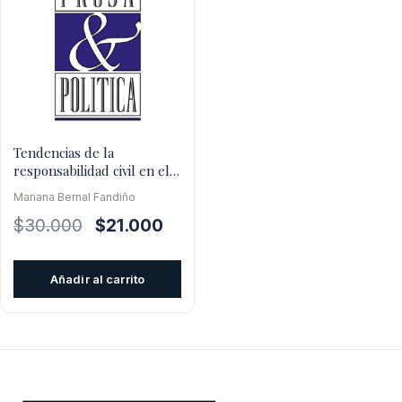
Tendencias de la
responsabilidad civil en el
siglo XXI
Mariana Bernal Fandiño
El
El
$
30.000
$
21.000
precio
precio
original
actual
Añadir al carrito
era:
es:
$30.000.
$21.000.