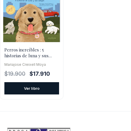
Perros increíbles : 5
historias de luna y sus
amigos
Mariajose Creixell Moya
El
El
$
19.900
$
17.910
precio
precio
original
actual
Ver libro
era:
es:
$19.900.
$17.910.