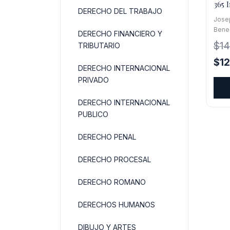
365 
DERECHO DEL TRABAJO
Refl
Jose
Bened
DERECHO FINANCIERO Y
$
14
TRIBUTARIO
El
$
1
DERECHO INTERNACIONAL
pre
PRIVADO
orig
era:
DERECHO INTERNACIONAL
$14.
PUBLICO
DERECHO PENAL
DERECHO PROCESAL
DERECHO ROMANO
DERECHOS HUMANOS
DIBUJO Y ARTES