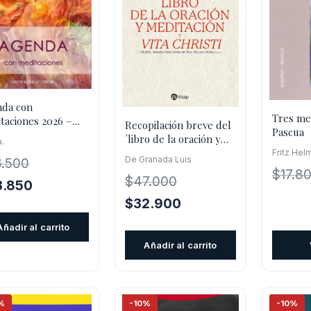
da con
Tres me
taciones 2026 –
Recopilación breve del
Pascua
lf Steiner
´libro de la oración y
a.
meditación´, y ´vita chr
Fritz He
De Granada Luis
6.500
$
17.8
$
47.000
El
3.850
cio
precio
El
El
$
32.900
inal
actual
precio
precio
Añadir al carrito
es:
original
actual
Añadir al carrito
.500.
$23.850.
era:
es:
$47.000.
$32.900.
%
-10%
-10%