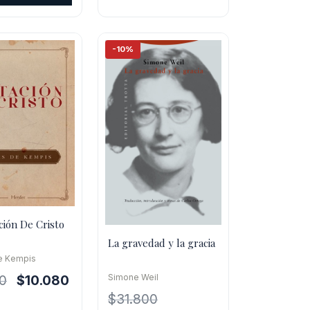
es:
0.
$12.600.
-10%
ción De Cristo
La gravedad y la gracia
e Kempis
Simone Weil
El
El
00
$
10.080
precio
precio
$
31.800