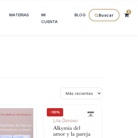
0
MATERIAS
MI
BLOG
Buscar
CUENTA
-30%