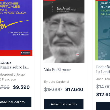
exiones
Pequeña
rituales sobre la
Vida En El Amor
La Lent
 apostólica
(bergoglio Jorge
Jose Tol
) Francisco
Ernesto Cardenal
$
14.0
El
El
.700
$
9.590
El
El
$
19.600
$
17.640
precio
precio
El
$
12.6
precio
precio
original
actual
precio
original
actual
Añadir al carrito
Añadir al carrito
era:
es:
origina
era:
es: