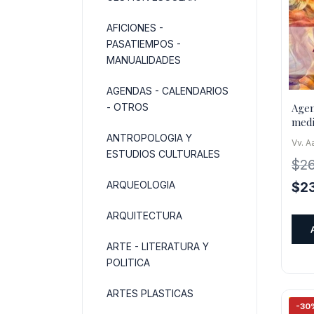
AFICIONES -
PASATIEMPOS -
MANUALIDADES
AGENDAS - CALENDARIOS
Agen
- OTROS
medi
Rudo
ANTROPOLOGIA Y
Vv. A
ESTUDIOS CULTURALES
$
2
ARQUEOLOGIA
El
$
2
pre
ARQUITECTURA
orig
era:
ARTE - LITERATURA Y
$26
POLITICA
ARTES PLASTICAS
-30