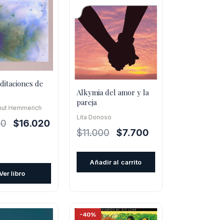
ditaciones de
Alkymia del amor y la
pareja
lmut Hemmerich
Lita Donoso
El
El
00
$
16.020
El
El
$
11.000
$
7.700
precio
precio
precio
precio
original
actual
original
actual
era:
es:
Añadir al carrito
era:
es:
$17.800.
$16.020.
Ver libro
$11.000.
$7.700.
-40%