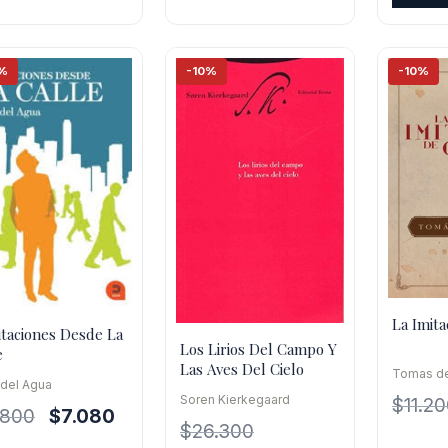
$13.700.
$9.590.
era:
$19.600.
$17.640.
$14.00
%
-10%
-10%
La Imita
taciones Desde La
Los Lirios Del Campo Y
e
Las Aves Del Cielo
Tomas d
 del Agua
Soren Kierkegaard
$
11.2
El
El
.800
$
7.080
$
26.300
precio
precio