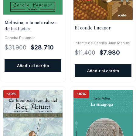
Melusina, o la naturaleza
El conde Lucanor
de las hadas
Concha Pasamar
Infante de Castilla Juan Manuel
El
El
$
31.900
$
28.710
El
El
$
11.400
$
7.980
precio
precio
precio
precio
original
actual
Añadir al carrito
original
actual
era:
es:
Añadir al carrito
era:
es:
$31.900.
$28.710.
$11.400.
$7.980
-30%
-10%