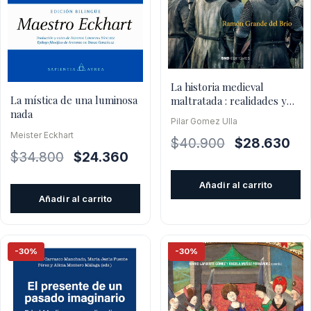
La historia medieval
La mística de una luminosa
maltratada : realidades y
nada
ficciones
Pilar Gomez Ulla
Meister Eckhart
El
El
$
40.900
$
28.630
El
El
$
34.800
$
24.360
precio
pre
precio
precio
original
act
Añadir al carrito
original
actual
era:
es:
Añadir al carrito
era:
es:
$40.900.
$28
$34.800.
$24.360.
-30%
-30%