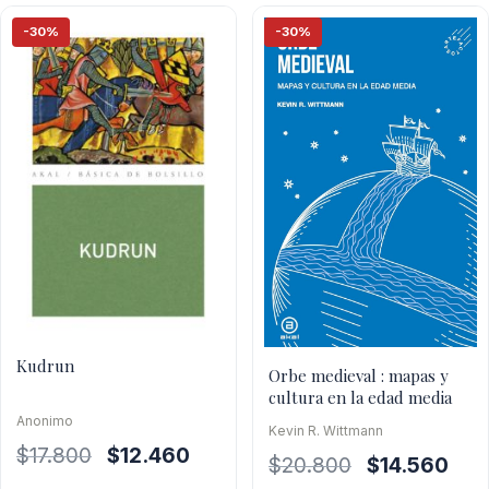
-30%
-30%
Kudrun
Orbe medieval : mapas y
cultura en la edad media
Anonimo
Kevin R. Wittmann
El
El
$
17.800
$
12.460
El
El
$
20.800
$
14.560
precio
precio