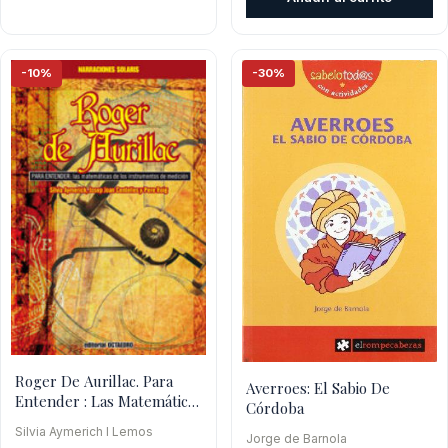
era:
es:
$46.800.
$32
-10%
-30%
Roger De Aurillac. Para
Averroes: El Sabio De
Entender : Las Matemáticas
Córdoba
De Los Instrumentos
Silvia Aymerich I Lemos
Jorge de Barnola