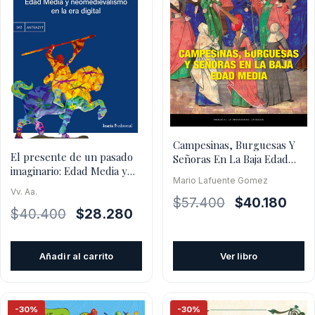
Campesinas, Burguesas Y
El presente de un pasado
Señoras En La Baja Edad
imaginario: Edad Media y
Media
Mario Lafuente Gomez
neomedievalismo en la era
Vv. Aa.
digital
El
El
$
57.400
$
40.180
El
El
$
40.400
$
28.280
precio
prec
precio
precio
original
actua
original
actual
era:
es:
Añadir al carrito
Ver libro
era:
es:
$57.400.
$40.
$40.400.
$28.280.
-30%
-30%