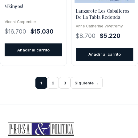
Vikingos!
Lanzarote Los Caballeros
De La Tabla Redonda
Vicent Carpentier
Anne Catherine Vivetremy
El
El
$
16.700
$
15.030
El
El
$
8.700
$
5.220
precio
precio
precio
precio
original
actual
Añadir al carrito
original
actual
era:
es:
Añadir al carrito
era:
es:
$16.700.
$15.030.
$8.700.
$5.220.
1
2
3
Siguiente →