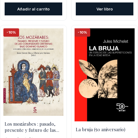
precio
prec
original
actual
original
actu
Añadir al carrito
Ver libro
era:
es:
era:
es:
$17.800.
$12.460.
$20.800.
$14.
-10%
-10%
Los mozárabes : pasado,
La bruja (50 aniversario)
presente y futuro de las
comunidades cristiana