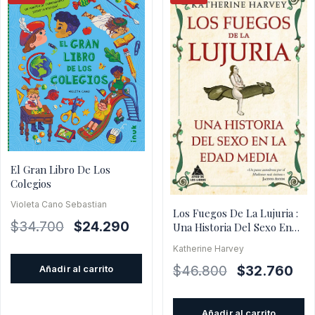
El Gran Libro De Los
Colegios
Violeta Cano Sebastian
Los Fuegos De La Lujuria :
El
El
$
34.700
$
24.290
Una Historia Del Sexo En
La Edad Media
precio
precio
Katherine Harvey
original
actual
El
El
$
46.800
$
32.760
Añadir al carrito
era:
es:
precio
pre
$34.700.
$24.290.
original
actu
Añadir al carrito