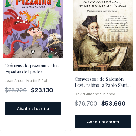
Crónicas de pizzania 2 : las
espadas del poder
Conversos : de Salomón
Joan Antoni Martin Piñol
Leví, rabino, a Pablo Santa
El
El
$
25.700
$
23.130
María, obispo.
David Jimenez-blanco
precio
precio
El
El
$
76.700
$
53.690
original
actual
Añadir al carrito
precio
prec
era:
es:
original
actu
$25.700.
$23.130.
Añadir al carrito
era:
es:
$76.700.
$53