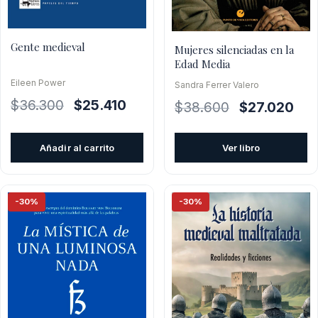
Gente medieval
Mujeres silenciadas en la
Edad Media
Eileen Power
Sandra Ferrer Valero
El
El
$
36.300
$
25.410
El
El
$
38.600
$
27.020
precio
precio
precio
prec
original
actual
original
actu
Añadir al carrito
Ver libro
era:
es:
era:
es:
$36.300.
$25.410.
$38.600.
$27.
-30%
-30%