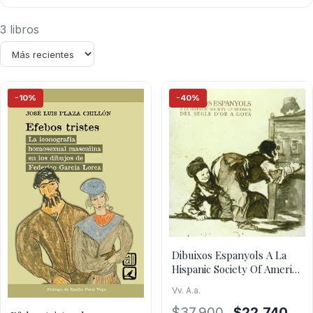
3 libros
-10%
-40%
Dibuixos Espanyols A La
Hispanic Society Of America
: Del Segle D Or A
Vv. A.a.
El
El
$
37.900
$
22.740