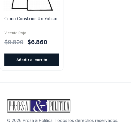
Como Construir Un Volcan
Vicente Rojo
El
El
$
9.800
$
6.860
precio
precio
original
actual
Añadir al carrito
era:
es:
$9.800.
$6.860.
© 2026 Prosa & Política. Todos los derechos reservados.