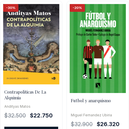
-30%
-20%
Contrapoliticas De La
Alquimia
Futbol y anarquismo
Andityas Matos
El
El
$
32.500
$
22.750
Miguel Fernandez Ubiria
precio
precio
El
El
$
32.900
$
26.320