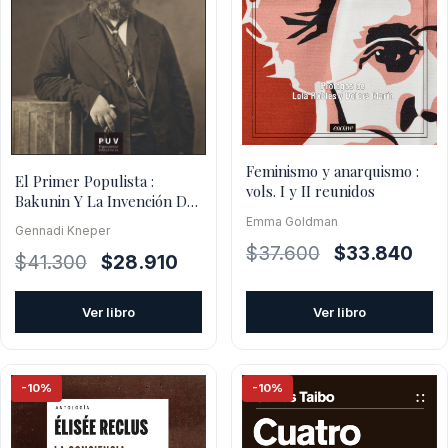
Feminismo y anarquismo :
El Primer Populista :
vols. I y II reunidos
Bakunin Y La Invención Del
Pueblo
Emma Goldman
Gennadi Kneper
El
El
$
37.600
$
33.840
El
El
$
41.300
$
28.910
precio
prec
precio
precio
original
actu
original
actual
Ver libro
Ver libro
era:
es:
era:
es:
$37.600.
$33.
$41.300.
$28.910.
-10%
-10%