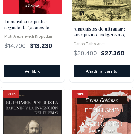
La moral anarquista :
seguido de ‘¿somos lo
Anarquistas de ultramar :
suficientemente buenos?
anarquismo, indigenismo,
Piotr Alexeievich Kropotkin
descolonización
Carlos Taibo Arias
El
El
$
14.700
$
13.230
El
El
precio
precio
$
30.400
$
27.360
precio
pre
original
actual
original
actu
era:
es:
Ver libro
Añadir al carrito
era:
es:
$14.700.
$13.230.
$30.400.
$27
-30%
-10%