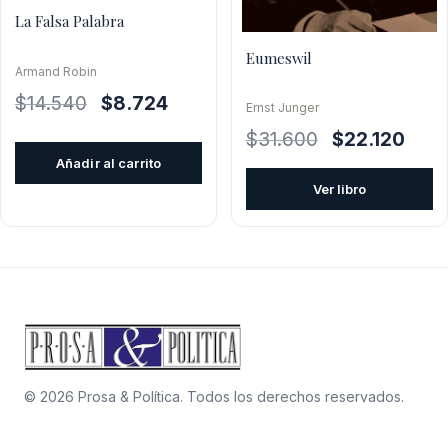
La Falsa Palabra
Eumeswil
Armand Robin
El
El
$
14.540
$
8.724
Ernst Junger
precio
precio
El
El
$
31.600
$
22.120
original
actual
precio
preci
Añadir al carrito
era:
es:
original
actua
Ver libro
$14.540.
$8.724.
era:
es:
$31.600.
$22.1
© 2026 Prosa & Política. Todos los derechos reservados.