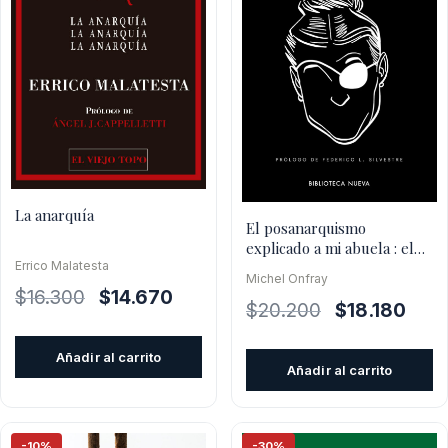
La anarquía
El posanarquismo
explicado a mi abuela : el
Errico Malatesta
principio de Gulliver
Michel Onfray
El
El
$
16.300
$
14.670
El
El
$
20.200
$
18.180
precio
precio
precio
preci
original
actual
original
actua
Añadir al carrito
era:
es:
Añadir al carrito
era:
es:
$16.300.
$14.670.
$20.200.
$18.1
-10%
-30%