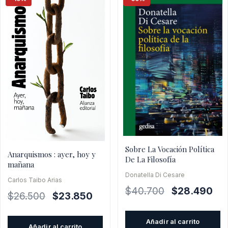
Sobre La Vocación Política
Anarquismos : ayer, hoy y
De La Filosofía
mañana
Donatella Di Cesare
Carlos Taibo Arias
El
El
$
40.700
$
28.490
El
El
$
26.500
$
23.850
precio
pre
precio
precio
original
act
original
actual
Añadir al carrito
Añadir al carrito
era:
es: