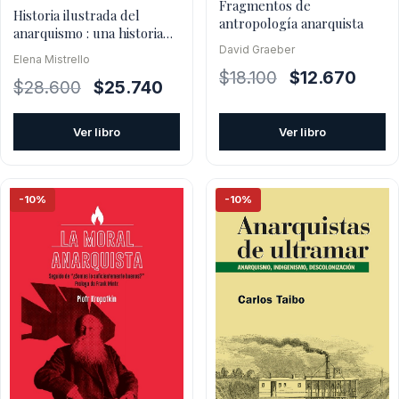
Fragmentos de
Historia ilustrada del
antropología anarquista
anarquismo : una historia
grafica
David Graeber
Elena Mistrello
El
El
$
18.100
$
12.670
El
El
$
28.600
$
25.740
precio
preci
precio
precio
original
actual
original
actual
Ver libro
Ver libro
era:
es:
era:
es:
$18.100.
$12.67
$28.600.
$25.740.
-10%
-10%