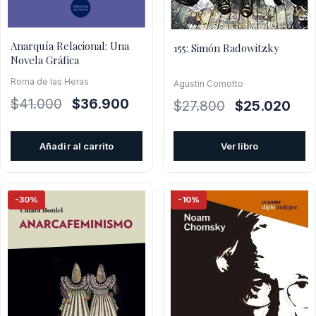
Anarquía Relacional: Una
155: Simón Radowitzky
Novela Gráfica
Roma de las Heras
Agustin Comotto
El
El
$
41.000
$
36.900
El
El
$
27.800
$
25.020
precio
precio
precio
prec
original
actual
original
actu
Añadir al carrito
Ver libro
era:
es:
era:
es:
$41.000.
$36.900.
$27.800.
$25.
-30%
-10%