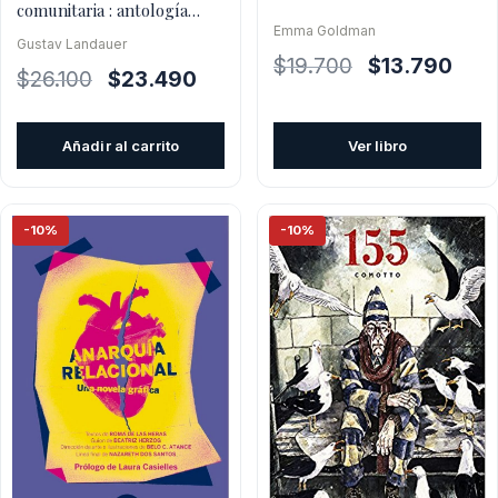
comunitaria : antología
Gustav Landauer
Emma Goldman
Gustav Landauer
El
El
$
19.700
$
13.790
El
El
$
26.100
$
23.490
precio
prec
precio
precio
original
actua
original
actual
era:
es:
Añadir al carrito
Ver libro
era:
es:
$19.700.
$13.7
$26.100.
$23.490.
-10%
-10%