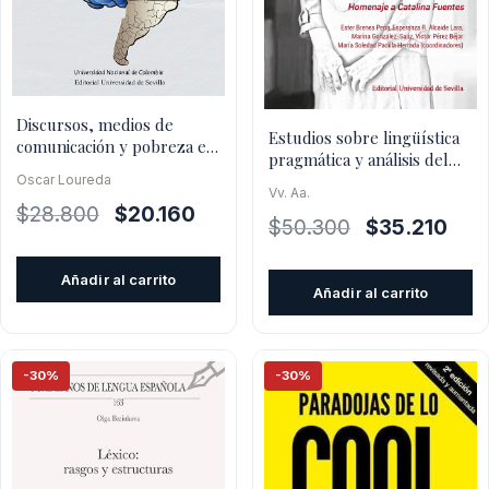
Discursos, medios de
Estudios sobre lingüística
comunicación y pobreza en
pragmática y análisis del
claves latinoamericanas
discurso en españ
Oscar Loureda
Vv. Aa.
El
El
$
28.800
$
20.160
El
El
$
50.300
$
35.210
precio
precio
precio
prec
original
actual
original
actu
Añadir al carrito
era:
es:
Añadir al carrito
era:
es:
$28.800.
$20.160.
$50.300.
$35.
-30%
-30%