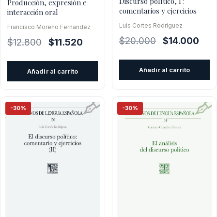
Discurso político, I :
Producción, expresión e
comentarios y ejercicios
interacción oral
Luis Cortes Rodriguez
Francisco Moreno Fernandez
El
El
$
20.000
$
14.000
El
El
$
12.800
$
11.520
precio
prec
precio
precio
original
actu
original
actual
Añadir al carrito
Añadir al carrito
era:
es:
era:
es:
$20.000.
$14.
$12.800.
$11.520.
-30%
-30%