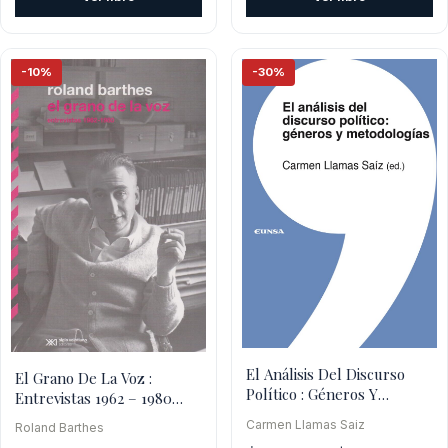
era:
es:
era:
es:
$11.300.
$10.17
$15.600.
$14.040.
-10%
-30%
El Análisis Del Discurso
El Grano De La Voz :
Político : Géneros Y
Entrevistas 1962 – 1980
Metodologías
(Biblioteca Esencial)
Carmen Llamas Saiz
Roland Barthes