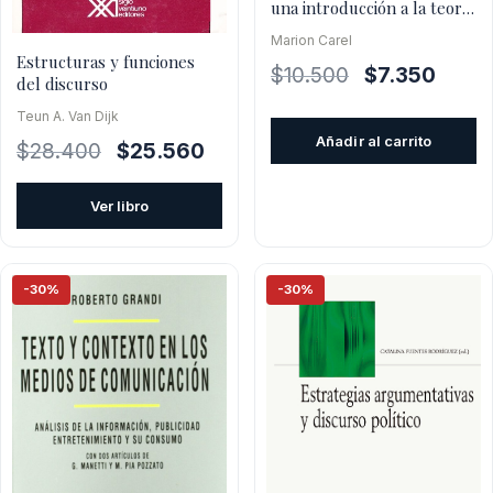
una introducción a la teoría
de los bloques
Marion Carel
Estructuras y funciones
El
El
$
10.500
$
7.350
del discurso
precio
precio
Teun A. Van Dijk
original
actual
Añadir al carrito
El
El
$
28.400
$
25.560
era:
es:
precio
precio
$10.500.
$7.350
original
actual
Ver libro
era:
es:
$28.400.
$25.560.
-30%
-30%