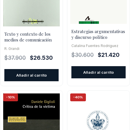
Estrategias argumentativas
Texto y contexto de los
y discurso político
medios de comunicación
Catalina Fuentes Rodriguez
R. Grandi
El
El
$
30.600
$
21.420
El
El
$
37.900
$
26.530
precio
prec
precio
precio
original
actu
original
actual
Añadir al carrito
Añadir al carrito
era:
es:
era:
es:
$30.600.
$21.
$37.900.
$26.530.
-10%
-40%