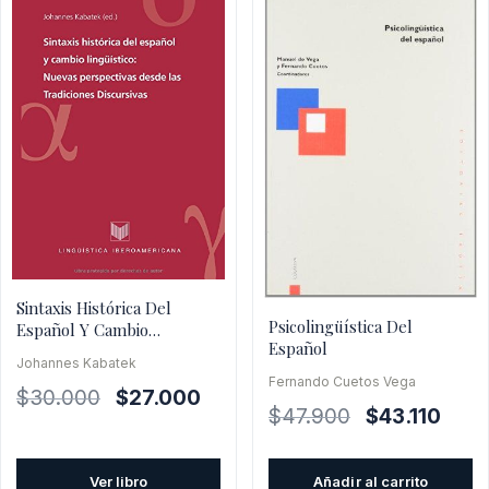
Sintaxis Histórica Del
Psicolingüística Del
Español Y Cambio
Español
Lingüístico
Johannes Kabatek
Fernando Cuetos Vega
El
El
$
30.000
$
27.000
El
El
$
47.900
$
43.110
precio
precio
precio
preci
original
actual
original
actua
era:
es:
Ver libro
Añadir al carrito