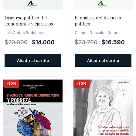
Discurso político, II :
El análisis del discurso
comentarios y ejercicios
político
Luis Cortes Rodriguez
Carmen Gonzalez Gomez
El
El
El
El
$
20.000
$
14.000
$
23.700
$
16.590
precio
precio
precio
prec
original
actual
original
actu
Añadir al carrito
Añadir al carrito
era:
es:
era:
es:
$20.000.
$14.000.
$23.700.
$16.
-30%
-30%