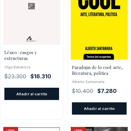
Léxico : rasgos y
estructuras
Paradojas de lo cool: arte,
Olga Batiukova
literatura, política
El
El
$
23.300
$
16.310
Alberto Santamaria
precio
precio
original
actual
El
El
$
10.400
$
7.280
Añadir al carrito
era:
es:
precio
preci
$23.300.
$16.310.
original
actual
Añadir al carrito
era:
es:
$10.400.
$7.280
-10%
-10%