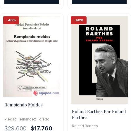
era:
es:
$30.000.
$27.000.
$47.900.
$43.1
-40%
-40%
Rompiendo Moldes
Roland Barthes Por Roland
Barthes
Piedad Fernandez Toledo
Roland Barthes
El
El
$
29.600
$
17.760