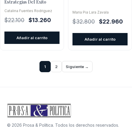
Estrategias Del Éxito
Catalina Fuentes Rodriguez
Maria Pia Lara Zavala
El
El
$
22.100
$
13.260
El
El
$
32.800
$
22.960
precio
precio
precio
pre
original
actual
original
actu
Añadir al carrito
Añadir al carrito
era:
es:
era:
es:
$22.100.
$13.260.
$32.800.
$22
1
2
Siguiente →
© 2026 Prosa & Política. Todos los derechos reservados.