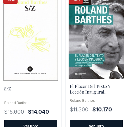
El Placer Del Texto Y
S/Z
Lección Inaugural
(Biblioteca Esencial)
Roland Barthes
Roland Barthes
El
El
$
11.300
$
10.170
El
El
$
15.600
$
14.040
precio
precio
precio
precio
original
actual
original
actual
Ver libro
Ver libro