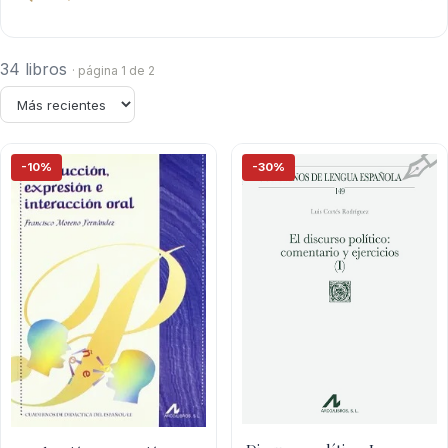
34 libros
· página 1 de 2
-10%
-30%