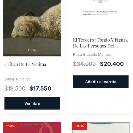
El Tercero : Fondo Y Figura
De Las Personas Del
Discurso
Rosa Graciela Montes
El
El
$
34.000
$
20.400
Crítica De La Victima
precio
pre
original
actu
Daniele Giglioli
Añadir al carrito
era:
es:
El
El
$
19.500
$
17.550
$34.000.
$20
precio
precio
original
actual
Ver libro
era:
es:
$19.500.
$17.550.
-10%
-10%